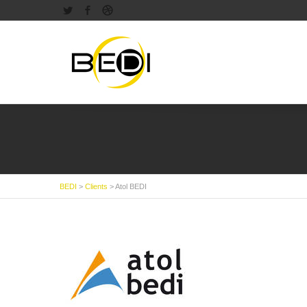
Twitter
Facebook
Dribbble
BEDI
>
Clients
>
Atol BEDI