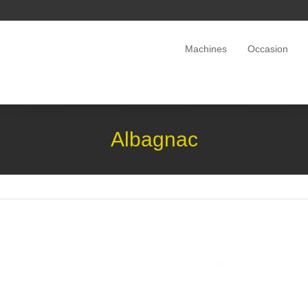
Machines
Occasion
Albagnac