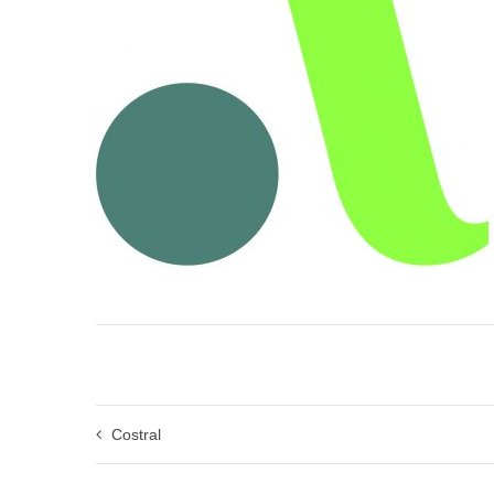
Costral