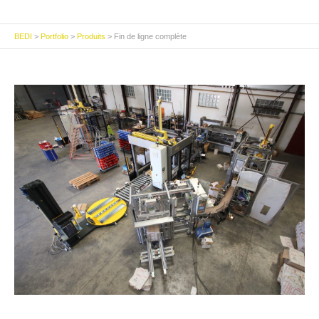
BEDI
>
Portfolio
>
Produits
>
Fin de ligne complète